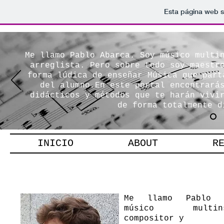
Esta página web s
Me llamo Pablo Abarca. Soy músico multi
arreglista. Pero sobre todo soy maestr
forma lúdica de enseñar Música que part
del alumno.En este portal encontrará
didácticos y métodos que te harán vivi
de forma totalmente d
INICIO
ABOUT
R
INFO
Me llamo Pablo 
músico multinst
compositor y