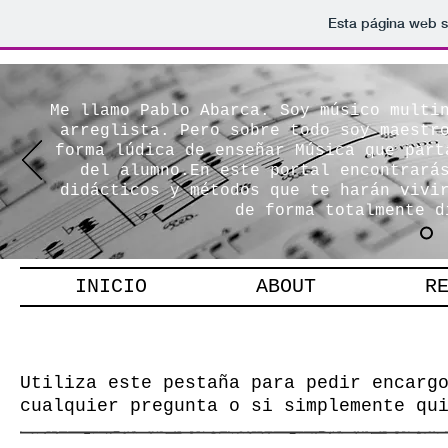
Esta página web s
Me llamo Pablo Abarca. Soy músico multi
arreglista. Pero sobre todo soy maestr
forma lúdica de enseñar Música que part
del alumno.En este portal encontrará
didácticos y métodos que te harán vivi
de forma totalmente d
INICIO
ABOUT
R
CONTACTO
Utiliza este pestaña para pedir encarg
cualquier pregunta o si simplemente qu