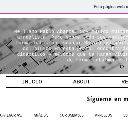
Esta página web s
Me llamo Pablo Abarca. Soy músico multi
arreglista. Pero sobre todo soy maestr
forma lúdica de enseñar Música que part
del alumno.En este portal encontrará
didácticos y métodos que te harán vivi
de forma totalmente d
INICIO
ABOUT
R
Sígueme en m
CATEGORIAS:
ANÁLISIS
CURIOSIDADES
ARREGLOS
ED