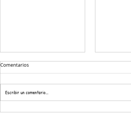
Comentarios
Escribir un comentario...
BOHEMIAN RHAPSODY…
LOS SECRE
¿¿EN UKELELE??
DE "TU CA