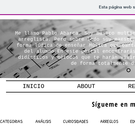
Esta página web s
Me llamo Pablo Abarca. Soy músico multi
arreglista. Pero sobre todo soy maestr
forma lúdica de enseñar Música que part
del alumno.En este portal encontrará
didácticos y métodos que te harán vivi
de forma totalmente d
INICIO
ABOUT
R
Sígueme en m
CATEGORIAS:
ANÁLISIS
CURIOSIDADES
ARREGLOS
ED