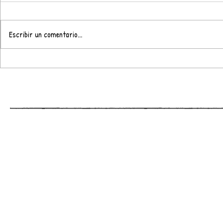
Escribir un comentario...
UN PORTAL
BOHEMIAN RHAPSODY…
¿¿EN UKELELE??